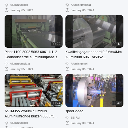
6061 t6 Aluminiumbuis
Aluminiumpijp
Aluminiumplaat
January 05, 2024
January 05, 2024
00:22
00:18
Plaat 1100 3003 5083 6061 H112
Kwaliteit gegarandeerd 0.2Mm/4Mm
Geanodiseerde aluminiumplaat is
Aluminium 6061 Al5052
legering 5083 1003 10 mm ~ 2600
Legeringsfolie Fabriek Aluminium
Aluminiumplaat
Aluminiumrol
mm
spoel veer
January 05, 2024
January 05, 2024
00:24
00:46
ASTM355.2/Aluminiumbuis
spoel video
Aluminiumronde buizen 6063 t5
SS Rol
6061 t6 Aluminiumbuis
Aluminiumpijp
January 03, 2024