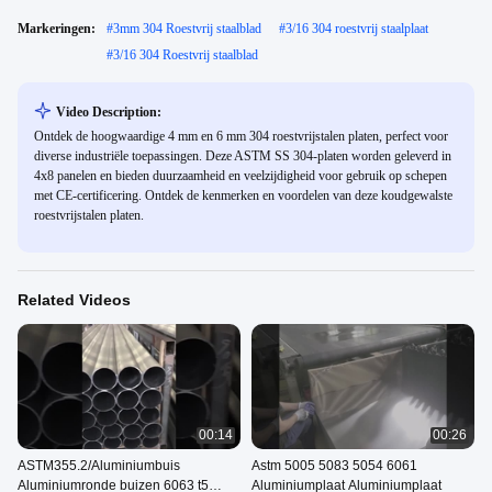
Markeringen:
#
3mm 304 Roestvrij staalblad
#
3/16 304 roestvrij staalplaat
#
3/16 304 Roestvrij staalblad
Video Description:
Ontdek de hoogwaardige 4 mm en 6 mm 304 roestvrijstalen platen, perfect voor
diverse industriële toepassingen. Deze ASTM SS 304-platen worden geleverd in
4x8 panelen en bieden duurzaamheid en veelzijdigheid voor gebruik op schepen
met CE-certificering. Ontdek de kenmerken en voordelen van deze koudgewalste
roestvrijstalen platen.
Related Videos
00:14
00:26
ASTM355.2/Aluminiumbuis
Astm 5005 5083 5054 6061
Aluminiumronde buizen 6063 t5
Aluminiumplaat Aluminiumplaat