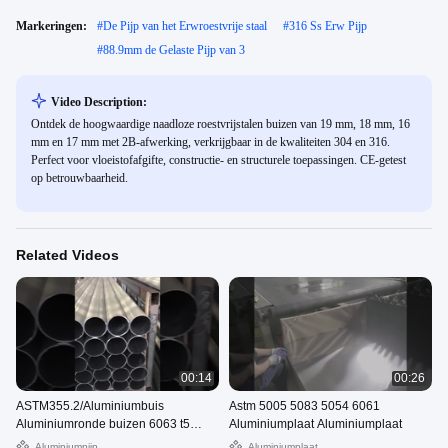
Markeringen:
#
De Pijp van het Erwroestvrije staal
#
316 Ss Erw Pijp
#
88.9mm de Gelaste Pijp van 3
Video Description:
Ontdek de hoogwaardige naadloze roestvrijstalen buizen van 19 mm, 18 mm, 16
mm en 17 mm met 2B-afwerking, verkrijgbaar in de kwaliteiten 304 en 316.
Perfect voor vloeistofafgifte, constructie- en structurele toepassingen. CE-getest
op betrouwbaarheid.
Related Videos
00:14
00:26
ASTM355.2/Aluminiumbuis
Astm 5005 5083 5054 6061
Aluminiumronde buizen 6063 t5
Aluminiumplaat Aluminiumplaat
6061 t6 Aluminiumbuis
Aluminiumpijp
Aluminiumplaat