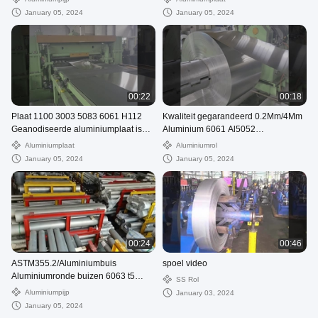
January 05, 2024
January 05, 2024
00:22
00:18
Plaat 1100 3003 5083 6061 H112
Kwaliteit gegarandeerd 0.2Mm/4Mm
Geanodiseerde aluminiumplaat is
Aluminium 6061 Al5052
legering 5083 1003 10 mm ~ 2600
Legeringsfolie Fabriek Aluminium
Aluminiumplaat
Aluminiumrol
mm
spoel veer
January 05, 2024
January 05, 2024
00:24
00:46
ASTM355.2/Aluminiumbuis
spoel video
Aluminiumronde buizen 6063 t5
SS Rol
6061 t6 Aluminiumbuis
Aluminiumpijp
January 03, 2024
January 05, 2024