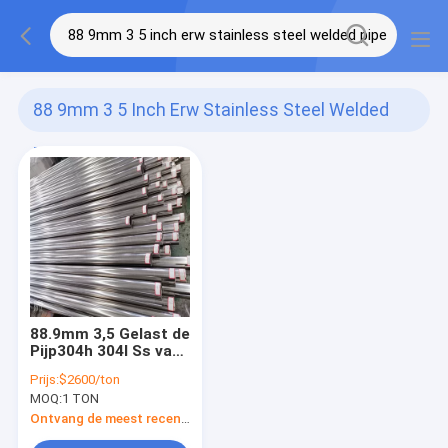
88 9mm 3 5 Inch Erw Stainless Steel Welded
Pipe
(1)
88.9mm 3,5 Gelast de
Pijp304h 304l Ss van
Duimerw Roestvrij
Prijs:
$2600/ton
staal Pijplassen
MOQ:
1 TON
Ontvang de meest recente Prijs