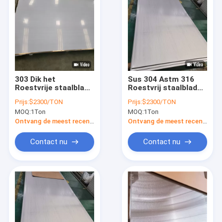
303 Dik het
Sus 304 Astm 316
Roestvrije staalblad
Roestvrij staalblad
van 24 X 48 2,5 Mm
20mm 12mm 10mm
Prijs:
$2300/TON
Prijs:
$2300/TON
Plaat van het Boot
MOQ:
1Ton
MOQ:
1Ton
de Dunne Roestvrije
staal
Ontvang de meest recente Prijs
Ontvang de meest recente Prijs
Contact nu
Contact nu
Thuis
Producten
Video's