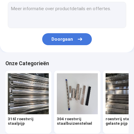
304 roestvrij staalblad
316l roestvrij staalblad
316 roestvrij staalplaat
Doorgaan
het blad van het spiegelroestvrije staal
geborsteld roestvrij staalblad
Onze Categorieën
roestvrij staalrol
De pijp van de aluminiumlegering
Het Blad van de aluminiumlegering
Spoel van aluminiumlegering
316l roestvrij
304 roestvrij
roestvrij staal
roestvrij staalmontage
staalpijp
staalbuizenstelsel
gelaste pijp