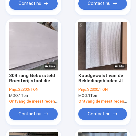
Contact nu
Contact nu
304 rang Geborsteld
Koudgewalst van de
Roestvrij staal die
Bekledingsbladen JIS
0,9 Ss afdekken 304
439 316l van de
Prijs:
$2300/TON
Prijs:
$2300/TON
van het
Roestvrij staalmuur
MOQ:
1Ton
MOQ:
1Ton
Geperforeerde Harde
Geborsteld het
Bladmm Hoogtepunt
Staalcomité Blad
Ontvang de meest recente Prijs
Ontvang de meest recente Prijs
Contact nu
Contact nu