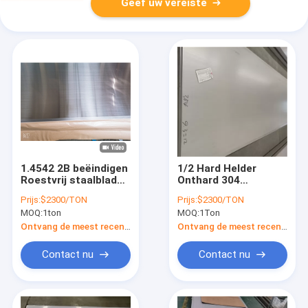
Geef uw vereiste
1.4542 2B beëindigen
1/2 Hard Helder
Roestvrij staalblad
Onthard 304
1000mm 304
Roestvrij staalblad
Prijs:
$2300/TON
Prijs:
$2300/TON
Opgepoetst Roestvrij
MOQ:
1ton
MOQ:
1Ton
staal
Ontvang de meest recente Prijs
Ontvang de meest recente Prijs
Contact nu
Contact nu