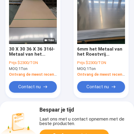
30 X 30 36 X 36 316l-
6mm het Metaal van
Metaal van het
het Roestvrij
Roestvrij staalblad
staalblad 4x8 4x4
Prijs:
$2300/TON
Prijs:
$2300/TON
2b beëindigt 2 Mm
316l 304 voor
MOQ:
1Ton
MOQ:
1Ton
1,5 Mm
Keukenmateriaal
Ontvang de meest recente Prijs
Ontvang de meest recente Prijs
Contact nu
Contact nu
Bespaar je tijd
Laat ons met u contact opnemen met de
beste producten.