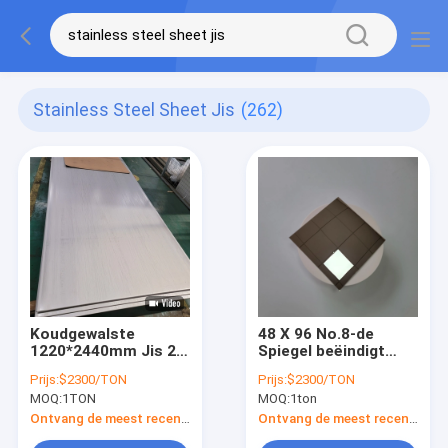
Stainless Steel Sheet Jis
(262)
Koudgewalste
48 X 96 No.8-de
1220*2440mm Jis 2b
Spiegel beëindigt
beëindigen Roestvrij
Roestvrij staalblad
Prijs:
$2300/TON
Prijs:
$2300/TON
staalblad
Astm A240
MOQ:
1TON
MOQ:
1ton
Ontvang de meest recente Prijs
Ontvang de meest recente Prijs