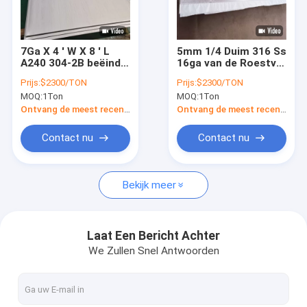
Over ons
Fabriekstocht
7Ga X 4 ' W X 8 ' L
5mm 1/4 Duim 316 Ss
A240 304-2B beëindig
16ga van de Roestvrij
Kwaliteitscontrole
Koudgewalst van
staalplaat 12x12 18
Prijs:
$2300/TON
Prijs:
$2300/TON
Roestvrij staalbladen
GA Roestvrij
MOQ:
1Ton
MOQ:
1Ton
60 X 120
staalblad
Vraag een offerte
Warmgewalste
Ontvang de meest recente Prijs
Ontvang de meest recente Prijs
Contact nu
Contact nu
316l roestvrij staalpijp
Bekijk meer
304 roestvrij staalbuizenstelsel
roestvrij staal gelaste pijp
Laat Een Bericht Achter
We Zullen Snel Antwoorden
naadloze ss pijp
Het blad van het roestvrij staalmetaal