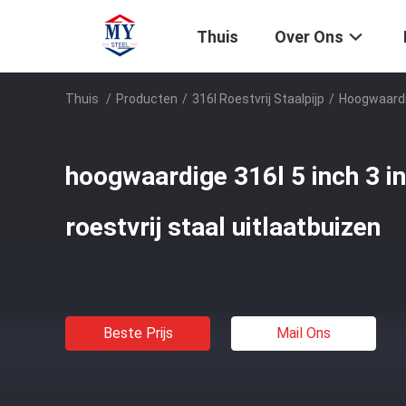
Thuis
Over Ons
Thuis
/
Producten
/
316l Roestvrij Staalpijp
/
Hoogwaardig
hoogwaardige 316l 5 inch 3 in
roestvrij staal uitlaatbuizen
Beste Prijs
Mail Ons