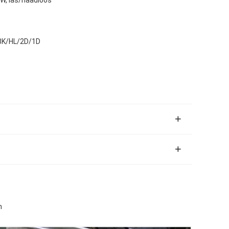
/8K/HL/2D/1D
n