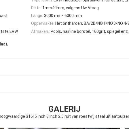
Dikte:
1mm40mm, volgens Uw Vraag
past
Lange:
3000 mm~6000 mm
Oppervlakte:
Het ontharden, BA/2B/NO.1/NO.3/NO.4
tste ERW,
Afmaken.:
Pools, hairline borstel, 160grit, spiegel enz.
,
laat
GALERIJ
hoogwaardige 316l 5 inch 3 inch 2.5 ruit van roestvrij staal uitlaatbuize