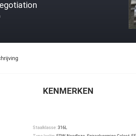
egotiation
s
rijving
KENMERKEN
Staalklasse:
316L
Type laslijn:
ERW, Naadloze, Spiraalvormige Gelast, E