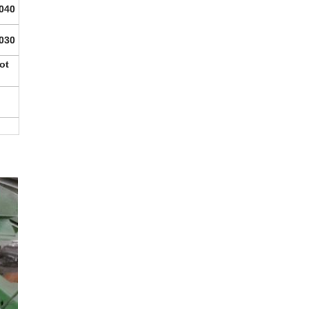
.040
.030
ot