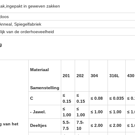
 zak,ingepakt in geweven zakken
 doos
Anneal, Spiegelfabriek
lijk van de orderhoeveelheid
g
Materiaal
201
202
304
316L
430
Samenstelling
≤
≤
C
≤ 0.08
≤ 0.035
≤ 0
0.15
0.15
≤
≤
- Jawel.
≤ 1.00
≤ 1.00
≤ 1
1.00
1.00
5.5-
7.5-
g van het
Deeltjes
≤ 2.00
≤ 2.00
≤ 1
7.5
10