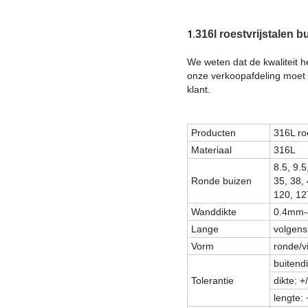
316l roestvrijstalen 
1.
We weten dat de kwaliteit h
onze verkoopafdeling moet 
klant.
Producten
316L ro
Materiaal
316L
8.5, 9.5
Ronde buizen
35, 38, 
120, 12
Wanddikte
0.4mm
Lange
volgens
Vorm
ronde/v
buitend
Tolerantie
dikte: 
lengte: