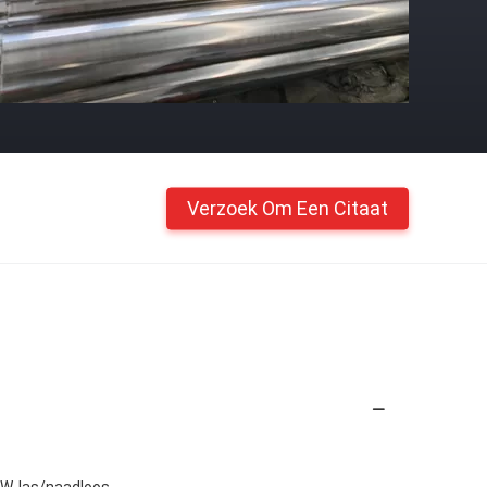
Verzoek Om Een Citaat
FW, las/naadloos