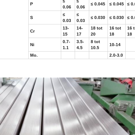
≤
≤
P
≤ 0.045
≤ 0.045
≤ 0
0.06
0.06
≤
≤
S
≤ 0.030
≤ 0.030
≤ 0
0.03
0.03
13-
14-
18 tot
16 tot
16 t
Cr
15
17
20
18
18
0.7-
3.5-
8 tot
Ni
10-14
1.1
4.5
10.5
Mo.
2.0-3.0