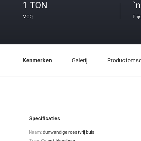
1 TON
`n
MOQ
Prij
Kenmerken
Galerij
Productomsch
Specificaties
Naam:
dunwandige roestvrij buis
Type:
Gelast, Naadloos