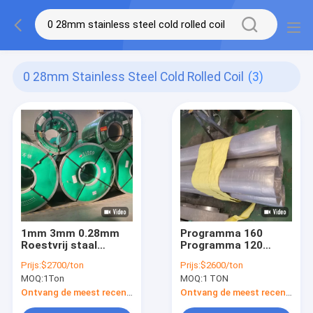
0 28mm Stainless Steel Cold Rolled Coil
(3)
1mm 3mm 0.28mm
Programma 160
Roestvrij staal
Programma 120
Koudgewalste Rol
Programma 10
Prijs:
$2700/ton
Prijs:
$2600/ton
316 Rang 410 304 Ss
Naadloze SS Pijp
MOQ:
1Ton
MOQ:
1 TON
202 Rol
28mm 35mm 25mm
Od Roestvrij
Ontvang de meest recente Prijs
Ontvang de meest recente Prijs
staalbuis Astm