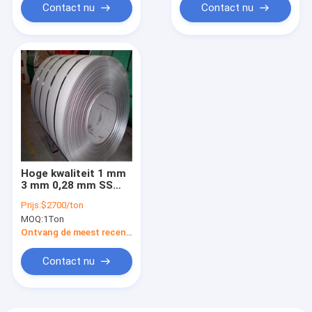
Contact nu
Contact nu
Hoge kwaliteit 1 mm
3 mm 0,28 mm SS
420 J2 201 321 430
Prijs:
$2700/ton
304 304L
MOQ:
1Ton
roestvrijstalen spoel
Roestvrijstalen
Ontvang de meest recente Prijs
buisspoel
Contact nu