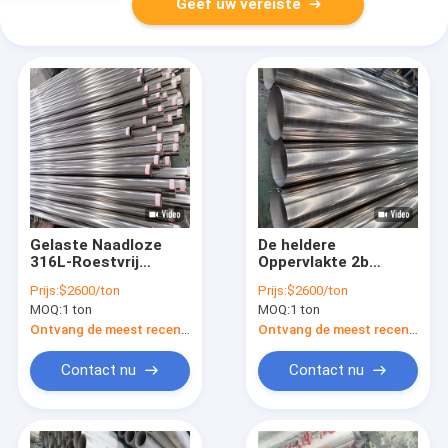
Geef uw vereiste
Gelaste Naadloze
De heldere
316L-Roestvrij
Oppervlakte 2b
staalpijp 904L A312
beëindigt 1mm 316L
Prijs:
$2600/ton
Prijs:
$2600/ton
A269 A790 40mm
Roestvrij staalpijp
MOQ:
1 ton
MOQ:
1 ton
Ontvang de meest recente Prijs
Ontvang de meest recente Prijs
Contact nu
Contact nu