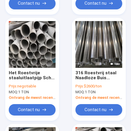
Contact nu
Contact nu
Het Roestvrije
316 Roestvrij staal
staaluitlaatpijp Sch
Naadloze Buis
10 Astm A312 Tp321
48.3mm 42.4MM
Prijs:
negotiable
Prijs:
$2600/ton
van het Aisi316l
45mm Ss Naadloze
MOQ:
1 TON
MOQ:
1 TON
Lassen
Pijp
Ontvang de meest recente Prijs
Ontvang de meest recente Prijs
Contact nu
Contact nu