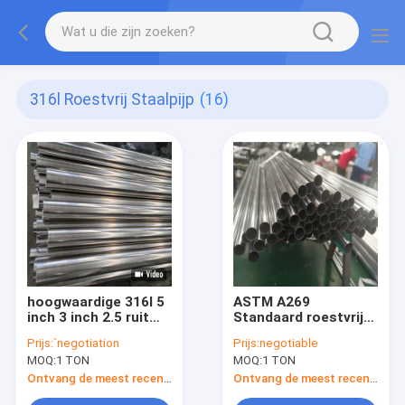
316l Roestvrij Staalpijp
(16)
hoogwaardige 316l 5
ASTM A269
inch 3 inch 2.5 ruit
Standaard roestvrij
van roestvrij staal
staal gesweisde
Prijs:
`negotiation
Prijs:
negotiable
uitlaatbuizen
buizen 35 mm OD
MOQ:
1 TON
MOQ:
1 TON
316l Ss Erw Pipe
Ontvang de meest recente Prijs
Ontvang de meest recente Prijs