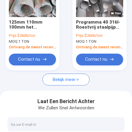
Over ons
Fabriekstocht
125mm 110mm
Programma 40 316l-
100mm het
Roestvrij staalpijp
Kwaliteitscontrole
Roestvrije staal
1,5 Duim 1,75
Prijs:
$2600/ton
Prijs:
$2600/ton
Vierkant
Warmgewalste het
MOQ:
1 TON
MOQ:
1 TON
Buizenstelsel Sa 249
Buizenstelsel van de
Vraag een offerte
Tp 316l van Aisi 316l
Roestvrij staaluitlaat
Ontvang de meest recente Prijs
Ontvang de meest recente Prijs
van de Roestvrij
staalpijp
Contact nu
Contact nu
316l roestvrij staalpijp
Bekijk meer
304 roestvrij staalbuizenstelsel
roestvrij staal gelaste pijp
Laat Een Bericht Achter
We Zullen Snel Antwoorden
naadloze ss pijp
Het blad van het roestvrij staalmetaal