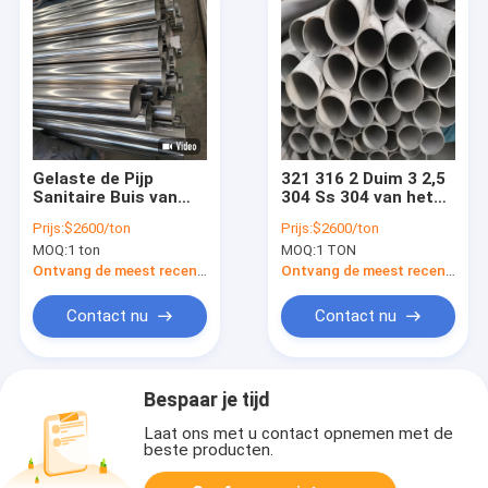
Gelaste de Pijp
321 316 2 Duim 3 2,5
Sanitaire Buis van
304 Ss 304 van het
ASTM 316l Roestvrij
Roestvrij
Prijs:
$2600/ton
Prijs:
$2600/ton
staal voor Decoratie
staalbuizenstelsel
MOQ:
1 ton
MOQ:
1 TON
3000mm
Ronde Pijp
Ontvang de meest recente Prijs
Ontvang de meest recente Prijs
Contact nu
Contact nu
Bespaar je tijd
Laat ons met u contact opnemen met de
beste producten.