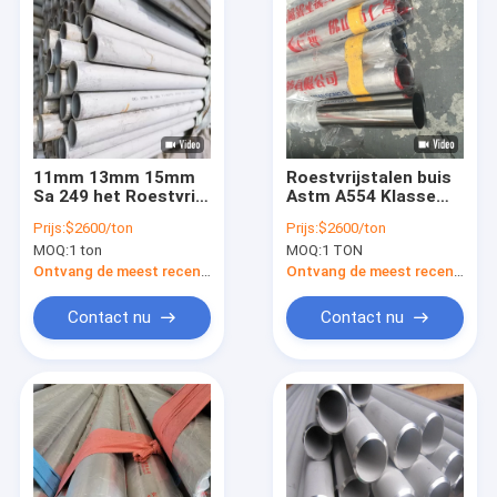
11mm 13mm 15mm
Roestvrijstalen buis
Sa 249 het Roestvrije
Astm A554 Klasse
staalbuis van Tp 316l
201/304L/316L
Prijs:
$2600/ton
Prijs:
$2600/ton
Roestvrijstalen buis
MOQ:
1 ton
MOQ:
1 TON
Spiegelpoetsoppervlak
decoratief
Ontvang de meest recente Prijs
Ontvang de meest recente Prijs
Contact nu
Contact nu
Thuis
Producten
Video's