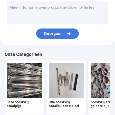
304 roestvrij staalblad
316l roestvrij staalblad
316 roestvrij staalplaat
Doorgaan
het blad van het spiegelroestvrije staal
geborsteld roestvrij staalblad
Onze Categorieën
roestvrij staalrol
De pijp van de aluminiumlegering
Het Blad van de aluminiumlegering
Spoel van aluminiumlegering
316l roestvrij
304 roestvrij
roestvrij staal
roestvrij staalmontage
staalpijp
staalbuizenstelsel
gelaste pijp