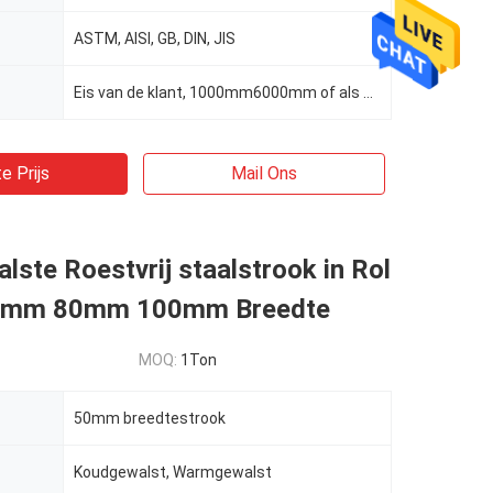
ASTM, AISI, GB, DIN, JIS
Eis van de klant, 1000mm6000mm of als eisen van cliënten
e Prijs
Mail Ons
ste Roestvrij staalstrook in Rol
mm 80mm 100mm Breedte
MOQ:
1Ton
50mm breedtestrook
Koudgewalst, Warmgewalst