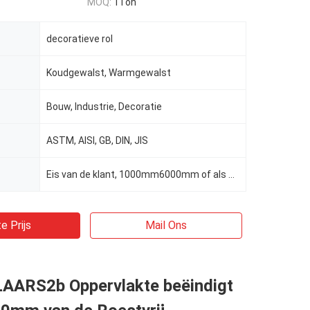
MOQ:
1Ton
decoratieve rol
Koudgewalst, Warmgewalst
Bouw, Industrie, Decoratie
ASTM, AISI, GB, DIN, JIS
Eis van de klant, 1000mm6000mm of als eisen van cliënten
e Prijs
Mail Ons
AARS2b Oppervlakte beëindigt