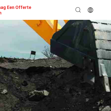
aag Een Offerte
n