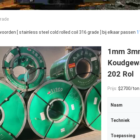
Grade
oorden [ stainless steel cold rolled coil 316 grade ] bij elkaar passen
1
1mm 3mm 
Koudgewa
202 Rol
Prijs:
$2700/ton
Naam
Techniek
Toepassing