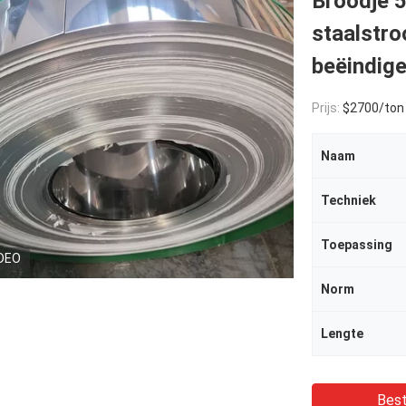
Broodje 
staalstro
beëindig
Prijs:
$2700/ton
Naam
Techniek
Toepassing
DEO
Norm
Lengte
Best