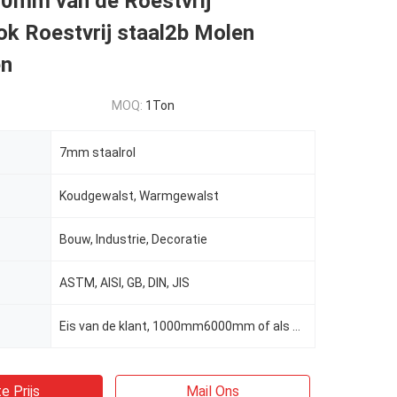
50mm van de Roestvrij
ok Roestvrij staal2b Molen
en
MOQ:
1Ton
7mm staalrol
Koudgewalst, Warmgewalst
Bouw, Industrie, Decoratie
ASTM, AISI, GB, DIN, JIS
Eis van de klant, 1000mm6000mm of als eisen van cliënten
e Prijs
Mail Ons