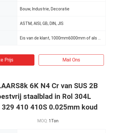
Bouw, Industrie, Decoratie
ASTM, AISI, GB, DIN, JIS
Eis van de klant, 1000mm6000mm of als eisen van cliënten
e Prijs
Mail Ons
AARS8k 6K N4 Cr van SUS 2B
estvrij staalblad in Rol 304L
 329 410 410S 0.025mm koud
MOQ:
1Ton