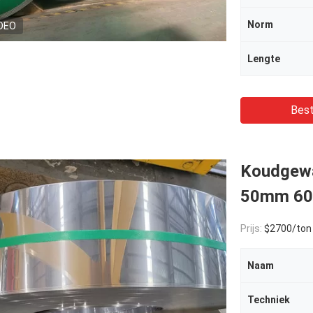
Norm
DEO
Lengte
Best
Koudgewal
50mm 60
Prijs:
$2700/ton
Naam
Techniek