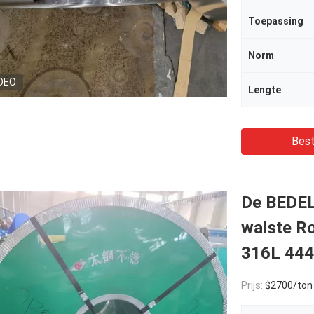
Toepassing
Norm
DEO
Lengte
Best
De BEDEL
walste Ro
316L 444
Prijs:
$2700/ton