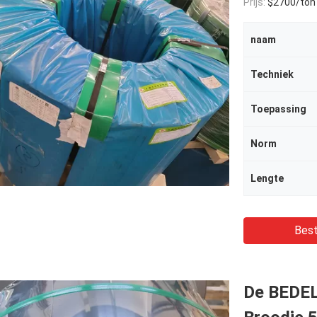
Prijs:
$2700/ton
naam
Techniek
Toepassing
Norm
Lengte
Best
De BEDEL