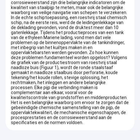
corrosieweerstand zijn drie belangrijke indicatoren om de
kwaliteit van staalpijp te meten, maar ook de belangrijke
waarborg van veilige navigatie van schepen te verzekeren.
In de echte schiptoepassing, een roestvrij staal chemisch
schip, na de eerste reis, werd de de leidingenlekkage van
de deklading gevonden, vond de druktest meer dan 10
gatenlekkage. Tijdens het productieproces van een tank
van de ethyleen Mariene lading, vond men dat vele
problemen op de binnenoppervlakte van de tankindringer,
met inbegrip van het kuiltjes maken in en
oppervlaktebarsten werden gevonden. Zo hoe kunnen
deze problemen fundamenteel worden opgelost? Volgens
de grafiek van de productiestroom van roestvrij staal
naadloze buis (Figuur 1), wordt de ronde staalstaaf
gemaakt in naadloze staalbuis door perforatie, koude
tekening/het koude rollen, stevige oplossing, het
rechtmaken, het inleggen en andere belangrijke
processen. Elke pijp die verbinding maken is
complementair aan elkaar, vooral voor de
kwaliteitscontrole van grondstoffen en middenproducten.
Het is een belangrijke waarborg om ervoor te zorgen dat de
gebeëindigde chemische samenstelling van de pijp, de
oppervlaktekwaliteit, de mechanische eigenschappen, de
procesprestaties en de corrosieweerstand aan de
specificaties en de normen voldoen.