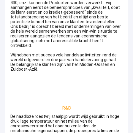
430, enz.-kunnen de Producten worden verwerkt… wij
aanhangen eerst de beheersprincipes van „kwaliteit, doet
de klant eerst en op krediet-gebaseerd“ sinds de
totstandbrenging van het bedrijf en altijd ons beste
potentiële behoeften van onze klanten tevredenstellen.
Ons bedrijf is oprecht bereid met ondernemingen van over
de hele wereld samenwerken om een win-win situatie te
realiseren aangezien de tendens van economische
globalisering zich met anirresistible kracht heeft
ontwikkeld.
Wij hebben met succes vele handelsactiviteiten rond de
wereld uitgevoerd en drie jaar van handelervaring gehad.
De belangrijkste klanten zijn van het Midden-Oosten en
Zuidoost-Azië.
R&D
De naadloze roestvrij staalpijp wordt wijd gebruikt in hoge
druk, lage temperatuur en het milieu van de
corrosieweerstand het door buizen leiden, de
mechanische eigenschappen, de procesprestaties en de