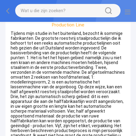
Fabrieksreis
Production Line
Tijdens mijn studie in het buitenland, bezocht ik sommige
fabrikanten. De grootste roestvrij staalproductielijn die ik
behoort tot een reeks automatische productielijnen ooit
heb gezien die uit Duitsland worden ingevoerd. De
basisverbinding van de productielijn heeft de volgende
punten: 1. Het is het het hijsen gebied: namelijk zou u niet
een kraan en andere machines moeten hebben, hijsend
staalriem in de eerste productieverbinding. Twee,
verzonden in de vormende machine. De afgietselmachines
omvatten 2 reeksen van hoofdmateriaal, 1:
modelleringsvorm, 2: is een automatische het
lassenmachine van de argonboog. Op deze wijze, kan een
half afgewerkt roestvrij staalprofiel worden veroorzaakt.
Drie, het zijn automatisch scherp gebied: dit is een
apparatuur die aan de halffabrikaatlijn wordt aangesloten,
in uw eigen grootte en lengte kan het automatische
scherpe materiaal voltooien. Vier, half afgewerkt
oppoetsend materiaal: de productie van ruwe
halffabrikaten kan worden opgepoetst, de productie van
geëindigd - producten. Vijf, zijn het etiket, verpakking. Het
hierboven beschreven productieproces is mijn persoonlijk
standpunt. Ik weet niet hoe groot de grote productielijn u