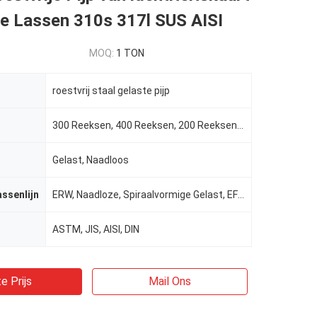
te Lassen 310s 317l SUS AISI
MOQ:
1 TON
roestvrij staal gelaste pijp
300 Reeksen, 400 Reeksen, 200 Reeksen, 304L, 316L enz.
Gelast, Naadloos
assenlijn
ERW, Naadloze, Spiraalvormige Gelast, EFW, las/naadloos
ASTM, JIS, AISI, DIN
e Prijs
Mail Ons