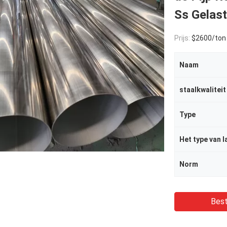
Ss Gelas
Prijs:
$2600/ton
Naam
staalkwaliteit
Type
Het type van l
Norm
Best