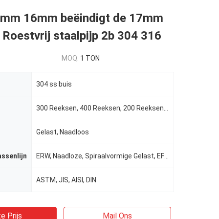
mm 16mm beëindigt de 17mm
Roestvrij staalpijp 2b 304 316
MOQ:
1 TON
304 ss buis
300 Reeksen, 400 Reeksen, 200 Reeksen, 304L, 316L enz.
Gelast, Naadloos
assenlijn
ERW, Naadloze, Spiraalvormige Gelast, EFW, las/naadloos
ASTM, JIS, AISI, DIN
e Prijs
Mail Ons