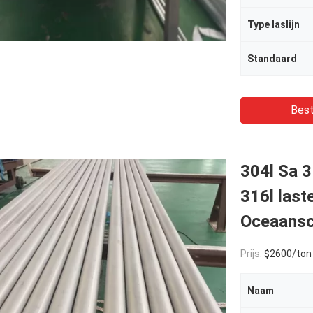
Type laslijn
Standaard
Best
304l Sa 3
316l last
Oceaans
Prijs:
$2600/ton
Naam