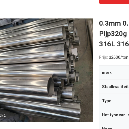
0.3mm 0.
Pijp320g 
316L 316
Prijs:
$2600/ton
merk
Staalkwaliteit
Type
Het type van l
DEO