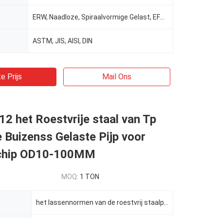
ERW, Naadloze, Spiraalvormige Gelast, EFW, las/naadloos
ASTM, JIS, AISI, DIN
e Prijs
Mail Ons
12 het Roestvrije staal van Tp
e Buizenss Gelaste Pijp voor
chip OD10-100MM
MOQ:
1 TON
het lassennormen van de roestvrij staalpijp