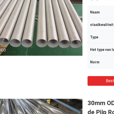
Naam
staalkwaliteit
Type
Het type van l
DEO
Norm
Best
30mm OD
de Pijp Ro