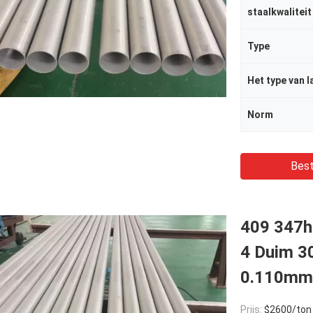
staalkwaliteit
Type
Het type van l
Norm
Best
409 347h
4 Duim 3
0.110mm
Prijs:
$2600/ton