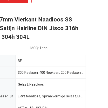
7mm Vierkant Naadloos SS
Satijn Hairline DIN Jisco 316h
 304h 304L
MOQ:
1 ton
BF
300 Reeksen, 400 Reeksen, 200 Reeksen, 304L, 316L enz.
Gelast, Naadloos
assenlijn
ERW, Naadloze, Spiraalvormige Gelast, EFW, las/naadloos