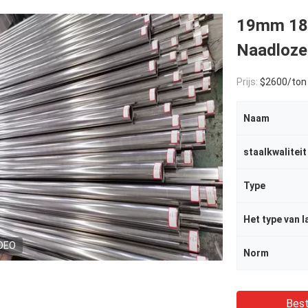
19mm 18
Naadloze 
Prijs:
$2600/ton
Naam
staalkwaliteit
Type
Het type van l
DEO
Norm
Best