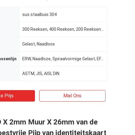
sus staalbuis 304
300 Reeksen, 400 Reeksen, 200 Reeksen, 304L, 316L enz.
Gelast, Naadloos
assenlijn
ERW, Naadloze, Spiraalvormige Gelast, EFW, las/naadloos
ASTM, JIS, AISI, DIN
e Prijs
Mail Ons
 X 2mm Muur X 26mm van de
estvrije Pijp van identiteitskaart