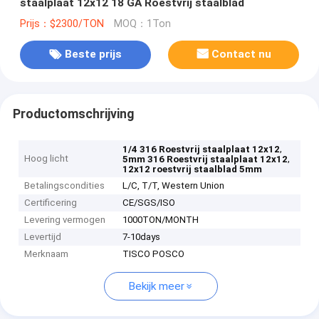
staalplaat 12x12 18 GA Roestvrij staalblad
Prijs：$2300/TON
MOQ：1Ton
Beste prijs
Contact nu
Productomschrijving
,
1/4 316 Roestvrij staalplaat 12x12
Hoog licht
,
5mm 316 Roestvrij staalplaat 12x12
12x12 roestvrij staalblad 5mm
Betalingscondities
L/C, T/T, Western Union
Certificering
CE/SGS/ISO
Levering vermogen
1000TON/MONTH
Levertijd
7-10days
Merknaam
TISCO POSCO
Bekijk meer