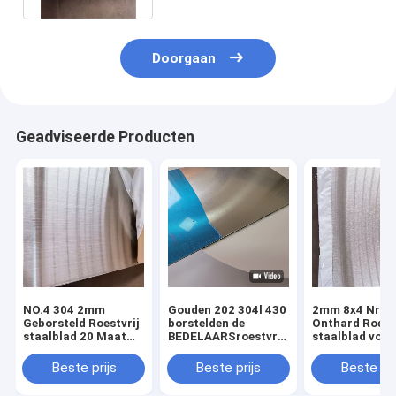
Doorgaan
Geadviseerde Producten
NO.4 304 2mm
Gouden 202 304l 430
2mm 8x4 Nr 4 
Geborsteld Roestvrij
borstelden de
Onthard Roestv
staalblad 20 Maat
BEDELAARSroestvrij
staalblad voor
0,036 12 X 5
staal 202 van #4 2B
Restaurants
van Roestvrij
Beste prijs
Beste prijs
Beste pri
staalbladen 4 X 8
Blad