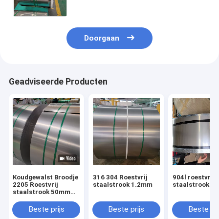
Gegalvaniseerde Staal van 304 316l
Doorgaan
Geadviseerde Producten
Koudgewalst Broodje
316 304 Roestvrij
904l roestvrij
2205 Roestvrij
staalstrook 1.2mm
staalstrook 
staalstrook 50mm
2b-Molen eindigt
Beste prijs
Beste prijs
Beste pri