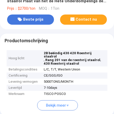
staalrol Plaat van het de Hete Onderdompelings de
Gegalvaniseerde Staal van 304 316l
Prijs：$2700/ton
MOQ：1Ton
Beste prijs
Contact nu
Productomschrijving
2B beëindig 430 420 Roestvrij
staalrol
Hoog licht
,
,
Rang 201 van de roestvrij staalrol
430 Roestvrij staalrol
Betalingscondities
L/C, T/T, Western Union
Certificering
CE/SGS/ISO
Levering vermogen
5000TONS/MONTH
Levertijd
7-10days
Merknaam
TISCO POSCO
Bekijk meer