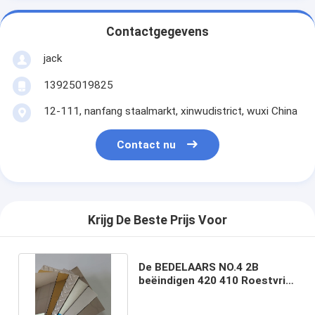
Contactgegevens
jack
13925019825
12-111, nanfang staalmarkt, xinwudistrict, wuxi China
Contact nu
Krijg De Beste Prijs Voor
De BEDELAARS NO.4 2B
beëindigen 420 410 Roestvrij
staalplaat 0,5 Mm-Ss Blad