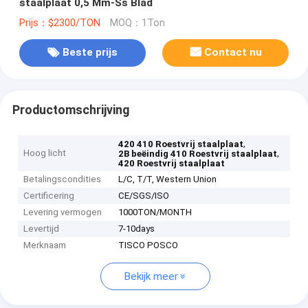
staalplaat 0,5 Mm-Ss Blad
Prijs：$2300/TON
MOQ：1Ton
Beste prijs
Contact nu
Productomschrijving
,
420 410 Roestvrij staalplaat
Hoog licht
,
2B beëindig 410 Roestvrij staalplaat
420 Roestvrij staalplaat
Betalingscondities
L/C, T/T, Western Union
Certificering
CE/SGS/ISO
Levering vermogen
1000TON/MONTH
Levertijd
7-10days
Merknaam
TISCO POSCO
Bekijk meer