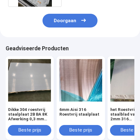
Doorgaan
Geadviseerde Producten
Dikke 304 roestvrij
6mm Aisi 316
het Roestvrij
staalplaat 2B BA 8K
Roestvrij staalplaat
staalblad van
Afwerking 0,3 mm
2mm 316
Met uitstekende
perforeerde 1
vormbaarheid
12 het Blad va
Beste prijs
Beste prijs
Beste pri
Maatroestvrije