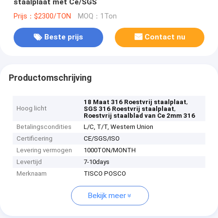
staalplaat met Ce/SGS
Prijs：$2300/TON
MOQ：1Ton
Beste prijs
Contact nu
Productomschrijving
,
18 Maat 316 Roestvrij staalplaat
Hoog licht
,
SGS 316 Roestvrij staalplaat
Roestvrij staalblad van Ce 2mm 316
Betalingscondities
L/C, T/T, Western Union
Certificering
CE/SGS/ISO
Levering vermogen
1000TON/MONTH
Levertijd
7-10days
Merknaam
TISCO POSCO
Bekijk meer