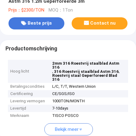
Astm 316 1.2m Geperforeerde 3m
Prijs：$2300/TON
MOQ：1Ton
Beste prijs
Contact nu
Productomschrijving
2mm 316 Roestvrij staalblad Astm
316
Hoog licht
,
,
316 Roestvrij staalblad Astm 316
Roestvrij staal Geperforeerd Blad
316
Betalingscondities
L/C, T/T, Western Union
Certificering
CE/SGS/ISO
Levering vermogen
1000TON/MONTH
Levertijd
7-10days
Merknaam
TISCO POSCO
Bekijk meer