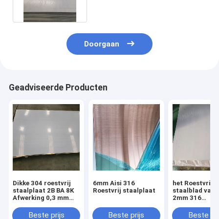
Doorgaan
Geadviseerde Producten
Dikke 304 roestvrij
6mm Aisi 316
het Roestvrij
staalplaat 2B BA 8K
Roestvrij staalplaat
staalblad van
Afwerking 0,3 mm
2mm 316
Met uitstekende
perforeerde 1
vormbaarheid
12 het Blad va
Beste prijs
Beste prijs
Beste pri