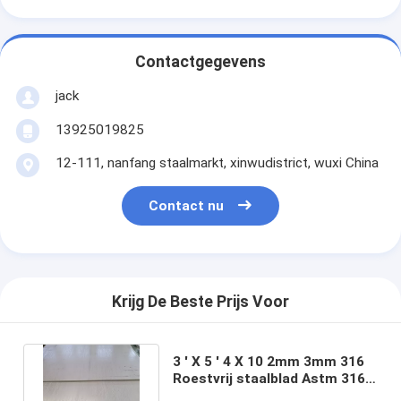
Contactgegevens
jack
13925019825
12-111, nanfang staalmarkt, xinwudistrict, wuxi China
Contact nu
Krijg De Beste Prijs Voor
3 ' X 5 ' 4 X 10 2mm 3mm 316
Roestvrij staalblad Astm 316
1.2m Geperforeerde 3m